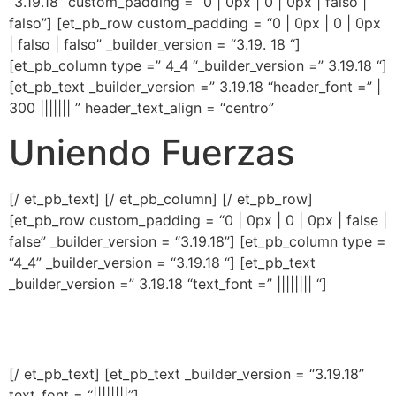
“3.19.18” custom_padding = “0 | 0px | 0 | 0px | falso |
falso”] [et_pb_row custom_padding = “0 | 0px | 0 | 0px
| falso | falso” _builder_version = “3.19. 18 “]
[et_pb_column type =” 4_4 “_builder_version =” 3.19.18 “]
[et_pb_text _builder_version =” 3.19.18 “header_font =” |
300 ||||||| ”
header_text_align = “centro”
Uniendo Fuerzas
[/ et_pb_text] [/ et_pb_column] [/ et_pb_row]
[et_pb_row custom_padding = “0 | 0px | 0 | 0px | false |
false” _builder_version = “3.19.18”] [et_pb_column type =
“4_4” _builder_version = “3.19.18 “] [et_pb_text
_builder_version =” 3.19.18 “text_font =” |||||||| “]
[/ et_pb_text] [et_pb_text _builder_version = “3.19.18”
text_font = “||||||||”]