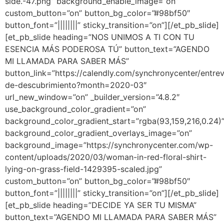
side.-47.png” background_enable_image=”on”
custom_button=”on” button_bg_color=”#98bf50″
button_font=”||||||||” sticky_transition=”on”][/et_pb_slide]
[et_pb_slide heading=”NOS UNIMOS A TI CON TU
ESENCIA MÁS PODEROSA TÚ” button_text=”AGENDO
MI LLAMADA PARA SABER MÁS”
button_link=”https://calendly.com/synchronycenter/entrev
de-descubrimiento?month=2020-03″
url_new_window=”on” _builder_version=”4.8.2″
use_background_color_gradient=”on”
background_color_gradient_start=”rgba(93,159,216,0.24)
background_color_gradient_overlays_image=”on”
background_image=”https://synchronycenter.com/wp-
content/uploads/2020/03/woman-in-red-floral-shirt-
lying-on-grass-field-1429395-scaled.jpg”
custom_button=”on” button_bg_color=”#98bf50″
button_font=”||||||||” sticky_transition=”on”][/et_pb_slide]
[et_pb_slide heading=”DECIDE YA SER TU MISMA”
button_text=”AGENDO MI LLAMADA PARA SABER MÁS”