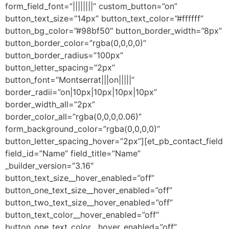
form_field_font=”||||||||” custom_button=”on”
button_text_size=”14px” button_text_color=”#ffffff”
button_bg_color=”#98bf50″ button_border_width=”8px”
button_border_color=”rgba(0,0,0,0)”
button_border_radius=”100px”
button_letter_spacing=”2px”
button_font=”Montserrat|||on|||||”
border_radii=”on|10px|10px|10px|10px”
border_width_all=”2px”
border_color_all=”rgba(0,0,0,0.06)”
form_background_color=”rgba(0,0,0,0)”
button_letter_spacing_hover=”2px”][et_pb_contact_field
field_id=”Name” field_title=”Name”
_builder_version=”3.16″
button_text_size__hover_enabled=”off”
button_one_text_size__hover_enabled=”off”
button_two_text_size__hover_enabled=”off”
button_text_color__hover_enabled=”off”
button_one_text_color__hover_enabled=”off”