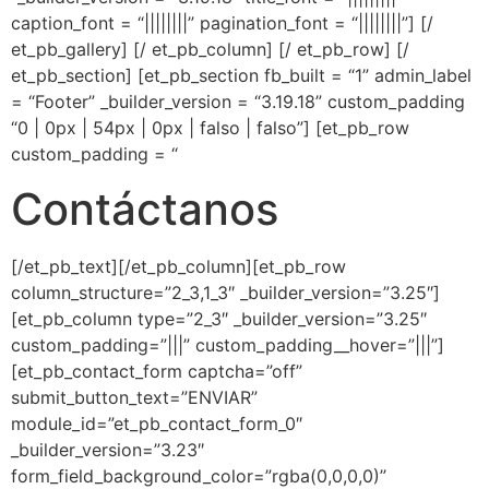
caption_font = “||||||||”
pagination_font = “||||||||”] [/
et_pb_gallery] [/ et_pb_column] [/ et_pb_row] [/
et_pb_section] [et_pb_section fb_built = “1” admin_label
= “Footer” _builder_version = “3.19.18” custom_padding
“0 | 0px | 54px | 0px | falso | falso”] [et_pb_row
custom_padding = “
Contáctanos
[/et_pb_text][/et_pb_column][et_pb_row
column_structure=”2_3,1_3″ _builder_version=”3.25″]
[et_pb_column type=”2_3″ _builder_version=”3.25″
custom_padding=”|||” custom_padding__hover=”|||”]
[et_pb_contact_form captcha=”off”
submit_button_text=”ENVIAR”
module_id=”et_pb_contact_form_0″
_builder_version=”3.23″
form_field_background_color=”rgba(0,0,0,0)”