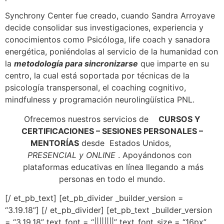
Synchrony Center fue creado, cuando Sandra Arroyave
decide consolidar sus investigaciones, experiencia y
conocimientos como Psicóloga, life coach y sanadora
energética, poniéndolas al servicio de la humanidad con
la
metodología para sincronizarse
que imparte en su
centro, la cual está soportada por técnicas de la
psicología transpersonal, el coaching cognitivo,
mindfulness y programación neurolingüística PNL.
Ofrecemos nuestros servicios de
CURSOS Y
CERTIFICACIONES –
SESIONES PERSONALES –
MENTORÍAS
desde
Estados Unidos,
PRESENCIAL y ONLINE
.
A
poyándonos con
plataformas educativas en línea llegando a más
personas en todo el mundo.
[/ et_pb_text] [et_pb_divider _builder_version =
“3.19.18”] [/ et_pb_divider] [et_pb_text _builder_version
= “3.19.18” text_font = “||||||||”
text_font_size = “16px”