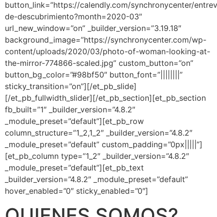
button_link=”https://calendly.com/synchronycenter/entrev
de-descubrimiento?month=2020-03″
url_new_window=”on” _builder_version=”3.19.18″
background_image=”https://synchronycenter.com/wp-
content/uploads/2020/03/photo-of-woman-looking-at-
the-mirror-774866-scaled.jpg” custom_button=”on”
button_bg_color=”#98bf50″ button_font=”||||||||”
sticky_transition=”on”][/et_pb_slide]
[/et_pb_fullwidth_slider][/et_pb_section][et_pb_section
fb_built=”1″ _builder_version=”4.8.2″
_module_preset=”default”][et_pb_row
column_structure=”1_2,1_2″ _builder_version=”4.8.2″
_module_preset=”default” custom_padding=”0px|||||”]
[et_pb_column type=”1_2″ _builder_version=”4.8.2″
_module_preset=”default”][et_pb_text
_builder_version=”4.8.2″ _module_preset=”default”
hover_enabled=”0″ sticky_enabled=”0″]
QUIENES SOMOS?