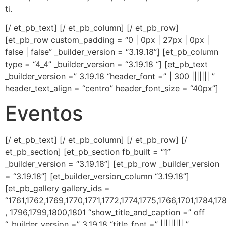
ti.
[/ et_pb_text] [/ et_pb_column] [/ et_pb_row]
[et_pb_row custom_padding = “0 | 0px | 27px | 0px |
false | false” _builder_version = “3.19.18”] [et_pb_column
type = “4_4” _builder_version = “3.19.18 “] [et_pb_text
_builder_version =” 3.19.18 “header_font =” | 300 ||||||| ”
header_text_align = “centro” header_font_size = “40px”]
Eventos
[/ et_pb_text] [/ et_pb_column] [/ et_pb_row] [/
et_pb_section] [et_pb_section fb_built = “1”
_builder_version = “3.19.18”] [et_pb_row _builder_version
= “3.19.18”] [et_builder_version_column “3.19.18”]
[et_pb_gallery gallery_ids =
“1761,1762,1769,1770,1771,1772,1774,1775,1766,1701,1784,1
, 1796,1799,1800,1801 “show_title_and_caption =” off
“_builder_version =” 3.19.18 “title_font =” ||||||||| ”