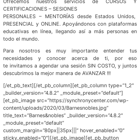
Ofrecemos nuestros servicios de CURSOS Y
CERTIFICACIONES – SESIONES
PERSONALES – MENTORÍAS desde Estados Unidos,
PRESENCIAL y ONLINE. Apoyándonos con plataformas
educativas en línea, llegando así a más personas en
todo el mundo.
Para nosotros es muy importante entender tus
necesidades y conocer acerca de ti, por eso
te invitamos a agendar una sesión SIN COSTO, y juntos
descubrimos la mejor manera de AVANZAR !!!
[/et_pb_text][/et_pb_column][et_pb_column type=”1_2″
_builder_version=”4.8.2″ _module_preset=”default”]
[et_pb_image src=”https://synchronycenter.com/wp-
content/uploads/2020/03/Barnesnobles.jpg”
title_text=”Barnes&nobles” _builder_version=”4.8.2″
_module_preset=”default”
custom_margin=”80px||35px|||” hover_enabled=”0″
sticky_enabled=”0″][/et_pb_image][et_pb_button