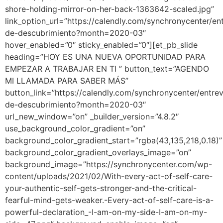
shore-holding-mirror-on-her-back-1363642-scaled.jpg”
link_option_url=”https://calendly.com/synchronycenter/ent
de-descubrimiento?month=2020-03″
hover_enabled=”0″ sticky_enabled=”0″][et_pb_slide
heading=”HOY ES UNA NUEVA OPORTUNIDAD PARA
EMPEZAR A TRABAJAR EN TI ” button_text=”AGENDO
MI LLAMADA PARA SABER MÁS”
button_link=”https://calendly.com/synchronycenter/entrev
de-descubrimiento?month=2020-03″
url_new_window=”on” _builder_version=”4.8.2″
use_background_color_gradient=”on”
background_color_gradient_start=”rgba(43,135,218,0.18)”
background_color_gradient_overlays_image=”on”
background_image=”https://synchronycenter.com/wp-
content/uploads/2021/02/With-every-act-of-self-care-
your-authentic-self-gets-stronger-and-the-critical-
fearful-mind-gets-weaker.-Every-act-of-self-care-is-a-
powerful-declaration_-I-am-on-my-side-I-am-on-my-