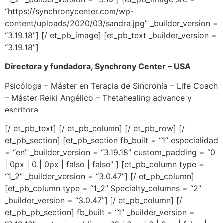
“https://synchronycenter.com/wp-
content/uploads/2020/03/sandra.jpg” _builder_version =
“3.19.18”] [/ et_pb_image] [et_pb_text _builder_version =
“3.19.18”]
Directora y fundadora, Synchrony Center – USA
Psicóloga – Máster en Terapia de Sincronía – Life Coach
– Máster Reiki Angélico – Thetahealing advance y
escritora.
[/ et_pb_text] [/ et_pb_column] [/ et_pb_row] [/
et_pb_section] [et_pb_section fb_built = “1” especialidad
= “en” _builder_version = “3.19.18” custom_padding = “0
| 0px | 0 | 0px | falso | falso” ] [et_pb_column type =
“1_2” _builder_version = “3.0.47”] [/ et_pb_column]
[et_pb_column type = “1_2” Specialty_columns = “2”
_builder_version = “3.0.47”] [/ et_pb_column] [/
et_pb_pb_section] fb_built = “1” _builder_version =