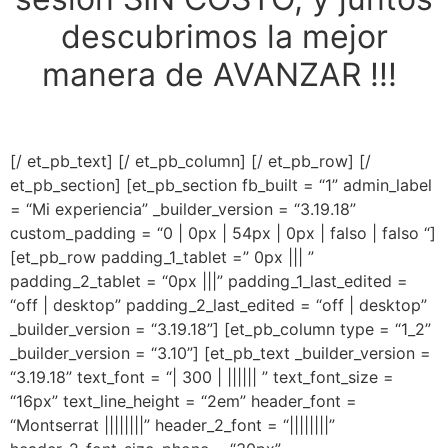
descubrimos la mejor
manera de AVANZAR !!!
[/ et_pb_text] [/ et_pb_column] [/ et_pb_row] [/
et_pb_section] [et_pb_section fb_built = “1” admin_label
= “Mi experiencia” _builder_version = “3.19.18”
custom_padding = “0 | 0px | 54px | 0px | falso | falso “]
[et_pb_row padding_1_tablet =” 0px ||| ”
padding_2_tablet = “0px |||”
padding_1_last_edited =
“off | desktop” padding_2_last_edited = “off | desktop”
_builder_version = “3.19.18”] [et_pb_column type = “1_2”
_builder_version = “3.10”] [et_pb_text _builder_version =
“3.19.18” text_font = “| 300 | |||||| ”
text_font_size =
“16px” text_line_height = “2em” header_font =
“Montserrat ||||||||”
header_2_font = “||||||||”